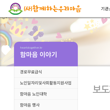
기관
heartstogether.kr
함마음 이야기
경로무료급식
노인일자리및사회활동지원사업
보도
함마음 노인대학
함마음 행사