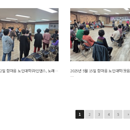
 22일 함마음 노인대학(라인댄스, 노래…
2025년 5월 15일 함마음 노인대학(웃
…
1
2
3
4
5